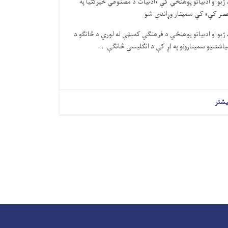
 ژبو او ادبیاتو پوهنځي کې «ادبیات د مصنوعي ځيرکتیا په
صر کې» کې سمینار وړاندې شو
 ژبو او ادبیاتو پوهنځي د فرهنګي کمېټې له لوري د څانګو د
یاشتنیو سمینارونو په لړ کې د انګلیسي څانګې. . .
یشتر