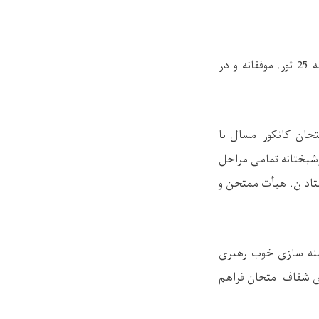
روند امتحان کانکور ولایت پروان پس از چهار روز بایومتریک و امتحان، قبل از ظهر امروز جمعه 25 ثور، موفقانه و در
تحان کانکور امسال با
شبختانه تمامی مراحل
ستادان، هیأت ممتحن و
مینه سازی خوب رهبری
ری شفاف امتحان فراهم