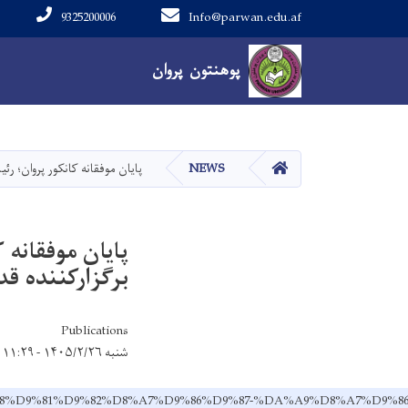
9325200006
Info@parwan.edu.af
Main navigation
پوهنتون پروان
پوهنتون پروان
صفحه اصلی
NEWS
پایان موفقانه کانکور پروان؛ رئ
پایان موفقانه 
برگزارکننده قد
Publications
شنبه ۱۴۰۵/۲/۲۶ - ۱۱:۲۹
%85%D9%88%D9%81%D9%82%D8%A7%D9%86%D9%87-%DA%A9%D8