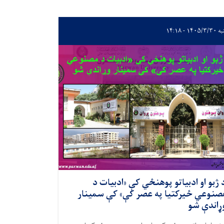
۱۴۰۵/ - ۱۴:۱۸
 ژبو او ادبیاتو پوهنځي کې «ادبیات د
صنوعي ځيرکتیا په عصر کې» کې سمینار
ړاندې شو