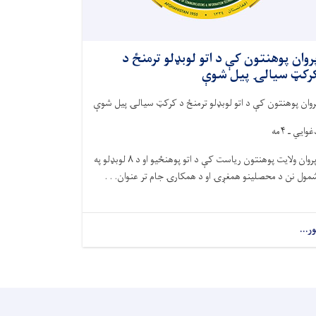
روان پوهنتون کې د اتو لوبډلو ترمنځ د
رکټ سیالۍ پیل شوې
روان پوهنتون کې د اتو لوبډلو ترمنځ د کرکټ سیالۍ پیل شوې
وایي ـ ۴مه
پروان ولایت پوهنتون ریاست کې د اتو پوهنځیو او د ۸ لوبډلو په
مول نن د محصلینو همغږۍ او د همکارۍ جام تر عنوان. . .
ور...