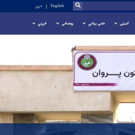
SEARCH
English
دری
کمیټی
علمی برنامې
پوهنځی
څېړنې