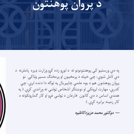
د پروان پوهنتون
په دې ورستيو کې پوهنتونونو ته د لوړو زده کړو وزارت ډېره پاملرنه د
دې لامل شوې، چې خپله د پرمخيون او پرمختګ مسير وټاکي. نو
پروان پوهنتون هم د يوه علمي چاپيريال په ټوګه دا دنده لري، چې
کدري، مهارت لرونکې او نوښتګر اشخاص ټولنې ته وړاندې کړي.( په
همدې اساس د دې کانون فارغان د ټولنې غړو او کار ګمارونکوته د
کار زمينه برابره کړي.)
دوکتور محمد عزیز«کاظم»