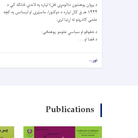
د پروان پوهنتون د(لومړي ځل) لپاره په لاندې څانګه کې د
۱۴۴۴ هـ ق کال لپاره د دوکتورا، ماسټرۍ او لېسانس په کچه
علمي کادرونو ته اړتیا لري:
د حقوقو او سیاسي علومو پوهنځی:
د قضا او . . .
نور...
Publications