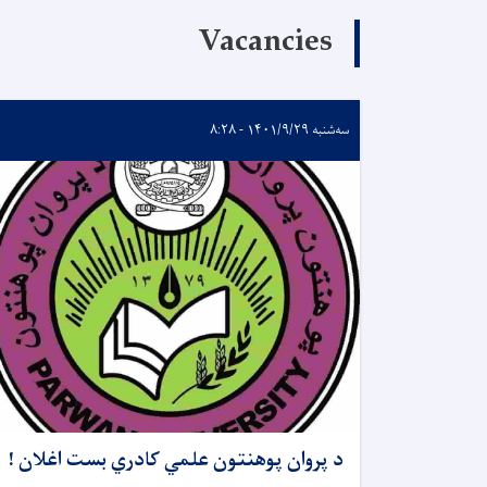
Vacancies
سه‌شنبه ۱۴۰۱/۹/۲۹ - ۸:۲۸
د پروان پوهنتون علمي کادري بست اغلان !