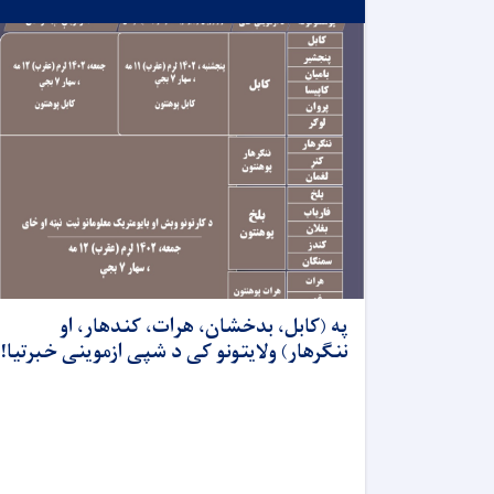
په (کابل، بدخشان، هرات، کندهار، او
ننگرهار) ولایتونو کی د شپی ازموینی خبرتیا!