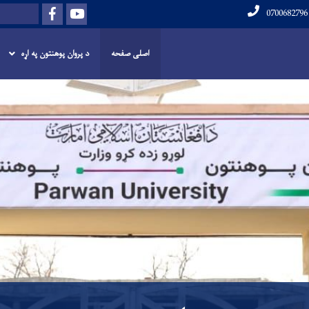
Facebook
Youtube
لټون
اصلی صفحه
د پروان پوهنتون په اړه
اصلي
منځپانګه
دانګل