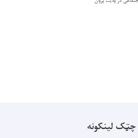
تماعی در ولایت پروان
چټک لینکونه