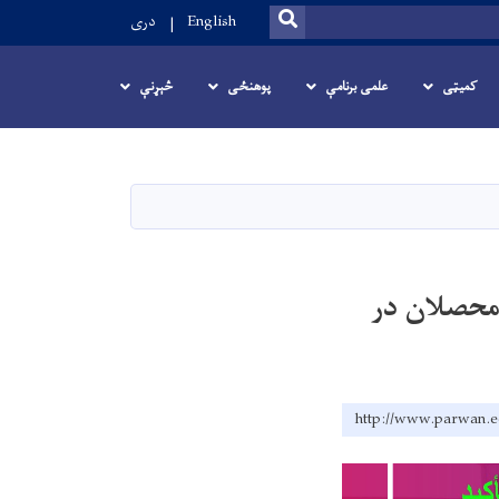
SEARCH
English
دری
کمیټی
علمی برنامې
پوهنځی
څېړنې
 محصلان در
http://www.parwan.e