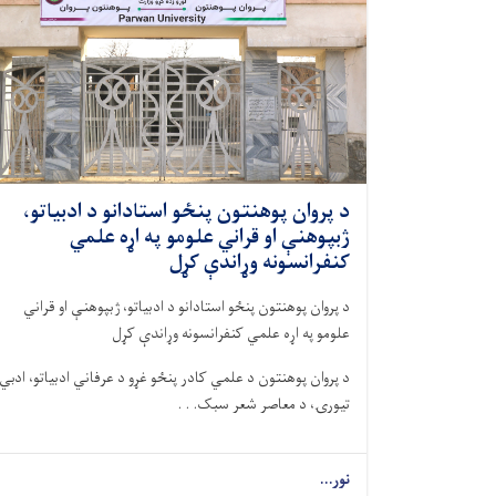
د پروان پوهنتون پنځو استادانو د ادبیاتو،
ژبپوهنې او قراني علومو په اړه علمي
کنفرانسونه وړاندې کړل
د پروان پوهنتون پنځو استادانو د ادبیاتو، ژبپوهنې او قراني
علومو په اړه علمي کنفرانسونه وړاندې کړل
د پروان پوهنتون د علمي کادر پنځو غړو د عرفاني ادبیاتو، ادبي
تیورۍ، د معاصر شعر سبک. . .
نور...