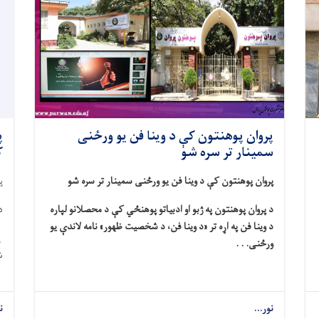
پروان پوهنتون کې د وینا فن یو ورځنی
پ
سمینار تر سره شو
ک
پروان پوهنتون کې د وینا فن یو ورځنی سمینار تر سره شو
پ
د پروان پوهنتون په ژبو او ادبیاتو پوهنځي کې د محصلانو لپاره
دغ
د وینا فن په اړه تر «د وینا فن، د شخصیت ظهور» نامه لاندې یو
ورځنی. . .
ش
نور...
ن