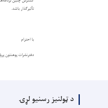
گسترش چنین برنامه‌های
تأثیرگذار باشد
.
با احترام
دفترنشرات پوهنتون پروا
د ټولنیز رسنیو لړۍ