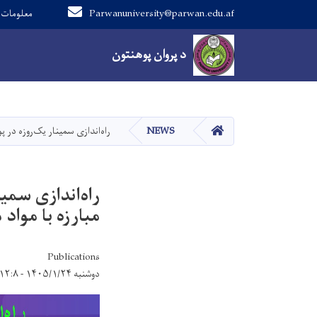
Parwanuniversity@parwan.edu.af
0700682796 معلومات
Main navigation
د پروان پوهنتون
د پروان پوهنتون
کور
NEWS
راه‌اندازی سمینار یک‌روزه در
راه‌اندازی سمی
مبارزه با موا
Publications
دوشنبه ۱۴۰۵/۱/۲۴ - ۱۲:۸