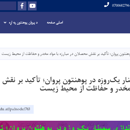
Facebook
Youtube
لټون
اصلی صفحه
د پروان پوهنتون په اړه
اصلي
منځپانګه
دانګل
 پوهنتون پروان؛ تأکید بر نقش محصلان در مبارزه با مواد مخدر و حفاظت از محیط زیست
نار یک‌روزه در پوهنتون پروان؛ تأکید بر نقش
د مخدر و حفاظت از محیط زیست
du.af/ps/node/763