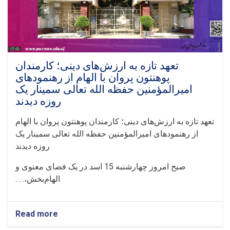
از
۲۴
اسد
در
این
نهاد
علمی
تعهد تازه به ارزش‌های دینی؛ کارمندان
پوهنتون پروان با الهام از رهنمودهای
امیرالمؤمنین حفظه الله تعالی سمینار یک
روزه دیدند
تعهد تازه به ارزش‌های دینی؛ کارمندان پوهنتون پروان با الهام
از رهنمودهای امیرالمؤمنین حفظه الله تعالی سمینار یک
روزه دیدند
صبح امروز چهارشنبه 15 اسد در یک فضای معنوی و
الهام‌بخش،. . .
Read more
about
تعهد