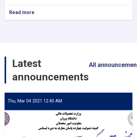
Read more
about
کارزار
گردآوری
کمک‌های
نقدی
برای
زلزله‌زدگان
ولایات
Latest
مشرقی
All announcemen
در
پوهنتون
announcements
پروان
Thu, Mar 04 2021 12:40 AM