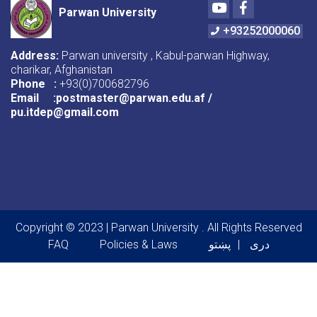
Youtube
Facebook
Parwan University
+93252000060
Address:
Parwan university , Kabul-parwan Highway,
charikar, Afghanistan
Phone :
+93(0)700682796
Email :postmaster@parwan.edu.af /
pu.itdep@gmail.com
Copyright © 2023 | Parwan University . All Rights Reserved
Footer menu
دری
پښتو
Policies & Laws
FAQ