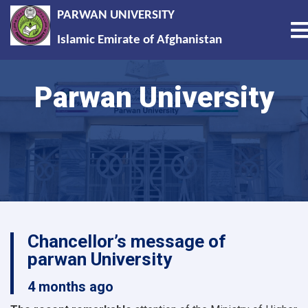
PARWAN UNIVERSITY
T
Islamic Emirate of Afghanistan
Skip
to
Parwan University
main
content
Chancellor’s message of
parwan University
4 months ago