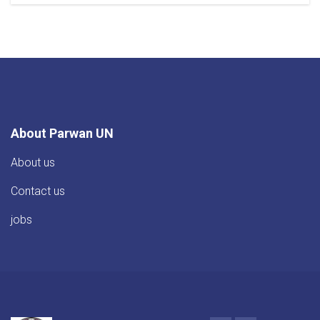
آگهی
آزمون
کانکور
معلمین
چهارده
پاس
به
دوره
لیسانس
در
About Parwan UN
دانشگاه
پروان
About us
Contact us
jobs