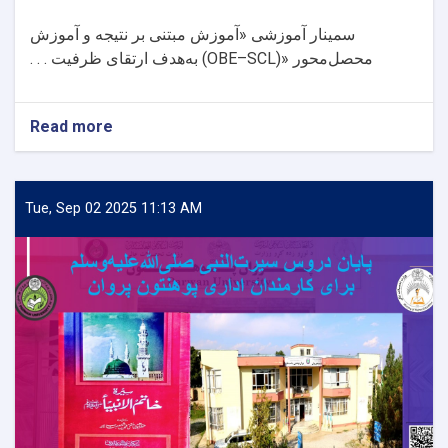
سمینار آموزشی «آموزش مبتنی بر نتیجه و آموزش
محصل‌محور
(OBE–SCL)»
به‌هدف ارتقای ظرفیت . . .
Read more
about
آغاز
سمینار
ده‌روزه
آموزش
Tue, Sep 02 2025 11:13 AM
مبتنی
بر
نتیجه
و
محصل‌محور
برای
ارتقای
کیفیت
تدریس
در
پوهنتون
پروان