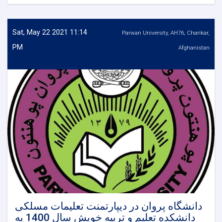
اعلان
دو
بست
کادری
Sat, May 22 2021 11:14
Parwan University, AH76, Charikar,
دانشکده
PM
Afghanistan
تعلیم
و
تربیه
در
رشته
تعلیمات
مسلکی
دانشگاه پروان در دیپارتمنت تعلیمات مسلکی
دانشکده تعلیم و تربیه خویش سال 1400 به