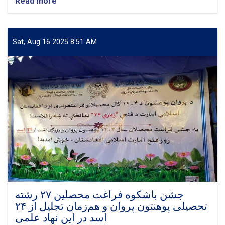
Read more
about
نظارت
معین
وزارت
تحصیلات
Sat, Aug 16 2025 8:51 AM
عالی
بر
امتحانات
علمای
کرام
در
پوهنتون
پروان
با
تأکید
بر
شفافیت
و
نظم
جشن باشکوه فراغت محصلین ۲۷ رشته
تحصیلی پوهنتون پروان و هم‌زمان تجلیل از ۲۴
اسد در این نهاد علمی