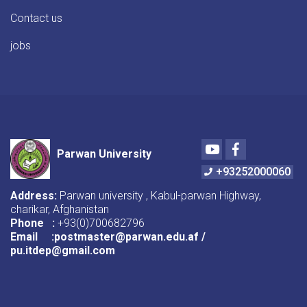
1400
به
Contact us
(2)
بست
jobs
کادری
جدید
ضرورت
دارد
Youtube
Facebook
Parwan University
+93252000060
Address:
Parwan university , Kabul-parwan Highway,
charikar, Afghanistan
Phone :
+93(0)700682796
Email :postmaster@parwan.edu.af /
pu.itdep@gmail.com