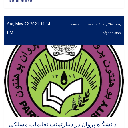
Read more
about
اعلان
دو
بست
کادری
Sat, May 22 2021 11:14
Parwan University, AH76, Charikar,
دانشکده
PM
Afghanistan
تعلیم
و
تربیه
در
رشته
تعلیمات
مسلکی
دانشگاه پروان در دیپارتمنت تعلیمات مسلکی